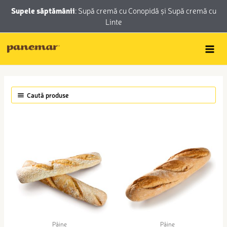
Skip
conținut
Supele săptămânii
:
Supă cremă cu Conopidă
și
Supă cremă cu
to
Linte
content
Caută produse
Pâine
Pâine