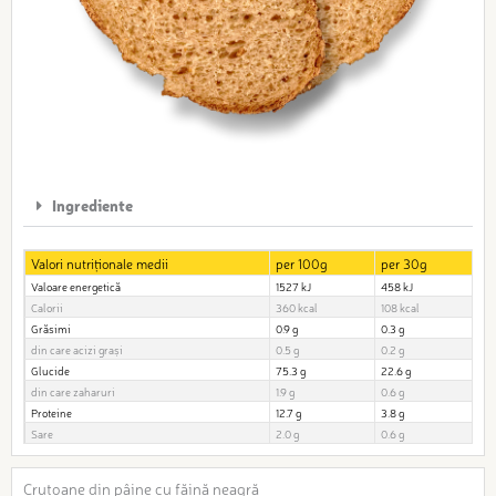
Ingrediente
Valori nutriționale medii
per 100g
per 30g
Valoare energetică
1527 kJ
458 kJ
Calorii
360 kcal
108 kcal
Grăsimi
0.9 g
0.3 g
din care acizi grași
0.5 g
0.2 g
Glucide
75.3 g
22.6 g
din care zaharuri
1.9 g
0.6 g
Proteine
12.7 g
3.8 g
Sare
2.0 g
0.6 g
Crutoane din pâine cu făină neagră