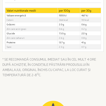
Valori nutriționale medii
per 100g
per 30g
Valoare energetică
1555 kJ
467 kJ
Calorii
366 kcal
110 kcal
Grăsimi
2.0 g
0.6 g
din care acizi grași
0.6 g
0.2 g
Glucide
73.5 g
22.1 g
din care zaharuri
2.6 g
0.8 g
Proteine
13.7 g
4.1 g
Sare
2.3 g
0.7 g
* SE RECOMANDĂ CONSUMUL IMEDIAT SAU ÎN CEL MULT 4 ORE
DUPĂ ACHIZIȚIE, ÎN CONDIŢIILE PĂSTRĂRII PRODUSULUI ÎN
AMBALAJUL ORIGINAL ÎNCHIS CU CAPAC, LA LOC CURAT ȘI
O
TEMPERATURĂ DE 2-8
C.