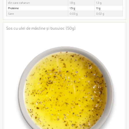
din care zaharuri
1.8 g
1.3 g
Proteine
1.5 g
1.1 g
Sare
0.03 g
0.02 g
Sos cu ulei de măsline și busuioc (50g)