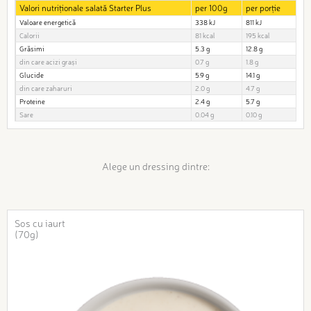
Valori nutriționale salată Starter Plus
per 100g
per porție
Valoare energetică
338 kJ
811 kJ
Calorii
81 kcal
195 kcal
Grăsimi
5.3 g
12.8 g
din care acizi grași
0.7 g
1.8 g
Glucide
5.9 g
14.1 g
din care zaharuri
2.0 g
4.7 g
Proteine
2.4 g
5.7 g
Sare
0.04 g
0.10 g
Alege un dressing dintre:
Sos cu iaurt
(70g)