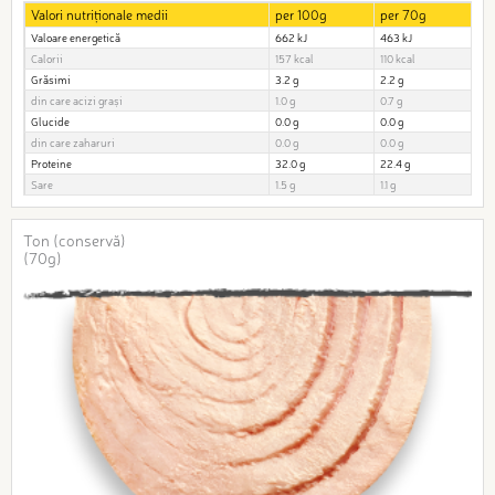
Valori nutriționale medii
per 100g
per 70g
Valoare energetică
662 kJ
463 kJ
Calorii
157 kcal
110 kcal
Grăsimi
3.2 g
2.2 g
din care acizi grași
1.0 g
0.7 g
Glucide
0.0 g
0.0 g
din care zaharuri
0.0 g
0.0 g
Proteine
32.0 g
22.4 g
Sare
1.5 g
1.1 g
Ton (conservă)
(70g)