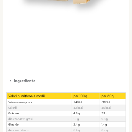
Ingrediente
Valori nutriționale medii
per 100g
per 60g
Valoare energetică
348 kJ
209 kJ
Calorii
83 kcal
50 kcal
Grăsimi
4.8 g
2.9 g
din care acizi grași
1.3 g
0.8 g
Glucide
2.4 g
1.4 g
din care zaharuri
0.4 g
0.2 g