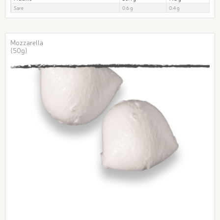
Sare
0.6 g
0.4 g
Mozzarella
(50g)