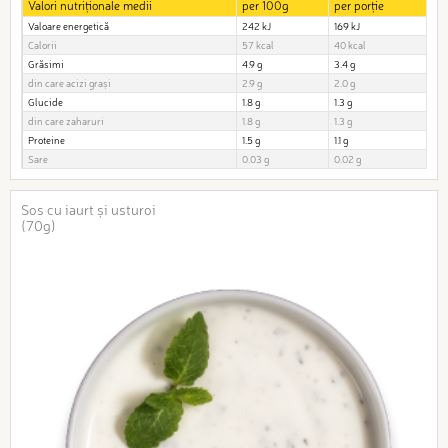
Valori nutriționale medii
per 100g
per porție
Valoare energetică
242 kJ
169 kJ
Calorii
57 kcal
40 kcal
Grăsimi
4.9 g
3.4 g
din care acizi grași
2.9 g
2.0 g
Glucide
1.8 g
1.3 g
din care zaharuri
1.8 g
1.3 g
Proteine
1.5 g
1.1 g
Sare
0.03 g
0.02 g
Sos cu iaurt și usturoi
(70g)