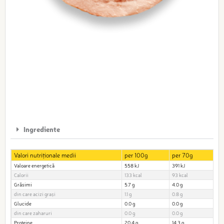
Ingrediente
Valori nutriționale medii
per 100g
per 70g
Valoare energetică
558 kJ
391 kJ
Calorii
133 kcal
93 kcal
Grăsimi
5.7 g
4.0 g
din care acizi grași
1.1 g
0.8 g
Glucide
0.0 g
0.0 g
din care zaharuri
0.0 g
0.0 g
Proteine
20.4 g
14.3 g