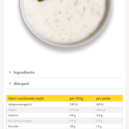
Ingrediente
Alergeni
Valori nutriționale medii
per 100g
per porție
Valoare energetică
242 kJ
169 kJ
Calorii
57 kcal
40 kcal
Grăsimi
4.9 g
3.4 g
din care acizi grași
2.9 g
2.0 g
Glucide
1.8 g
1.3 g