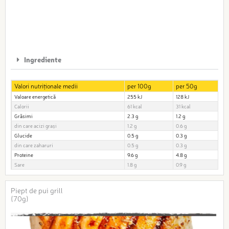
Ingrediente
Valori nutriționale medii
per 100g
per 50g
Valoare energetică
255 kJ
128 kJ
Calorii
61 kcal
31 kcal
Grăsimi
2.3 g
1.2 g
din care acizi grași
1.2 g
0.6 g
Glucide
0.5 g
0.3 g
din care zaharuri
0.5 g
0.3 g
Proteine
9.6 g
4.8 g
Sare
1.8 g
0.9 g
Piept de pui grill
(70g)