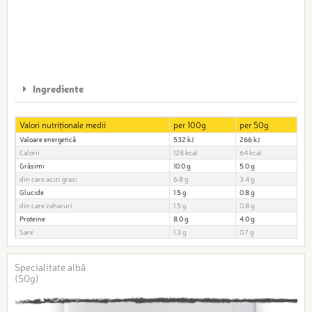
Ingrediente
Valori nutriționale medii
per 100g
per 50g
Valoare energetică
532 kJ
266 kJ
Calorii
128 kcal
64 kcal
Grăsimi
10.0 g
5.0 g
din care acizi grași
6.8 g
3.4 g
Glucide
1.5 g
0.8 g
din care zaharuri
1.5 g
0.8 g
Proteine
8.0 g
4.0 g
Sare
1.3 g
0.7 g
Specialitate albă
(50g)