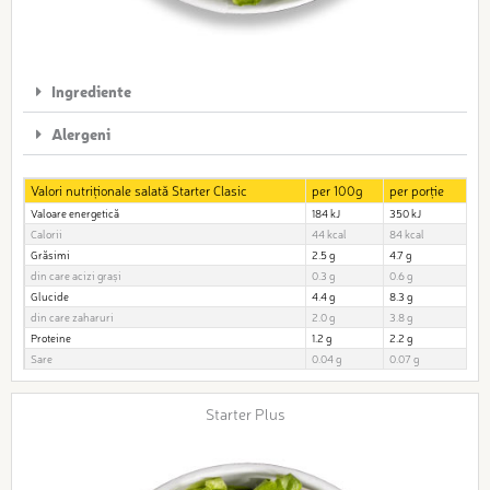
Ingrediente
Alergeni
Valori nutriționale salată Starter Clasic
per 100g
per porție
Valoare energetică
184 kJ
350 kJ
Calorii
44 kcal
84 kcal
Grăsimi
2.5 g
4.7 g
din care acizi grași
0.3 g
0.6 g
Glucide
4.4 g
8.3 g
din care zaharuri
2.0 g
3.8 g
Proteine
1.2 g
2.2 g
Sare
0.04 g
0.07 g
Starter Plus