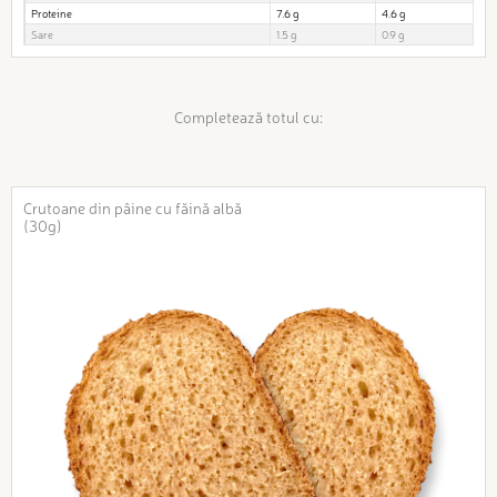
Proteine
7.6 g
4.6 g
Sare
1.5 g
0.9 g
Completează totul cu:
Crutoane din pâine cu făină albă
(30g)