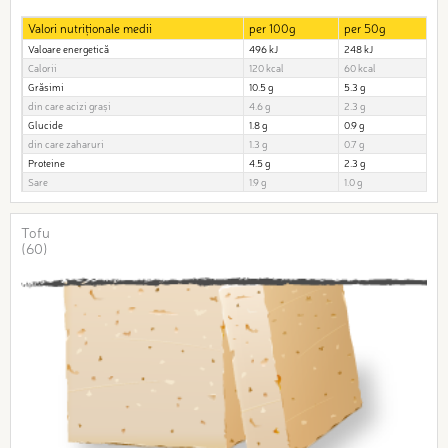
Valori nutriționale medii
per 100g
per 50g
Valoare energetică
496 kJ
248 kJ
Calorii
120 kcal
60 kcal
Grăsimi
10.5 g
5.3 g
din care acizi grași
4.6 g
2.3 g
Glucide
1.8 g
0.9 g
din care zaharuri
1.3 g
0.7 g
Proteine
4.5 g
2.3 g
Sare
1.9 g
1.0 g
Tofu
(60)