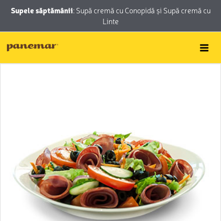
Skip
conținut
Supele săptămânii
:
Supă cremă cu Conopidă
și
Supă cremă cu
to
Linte
content