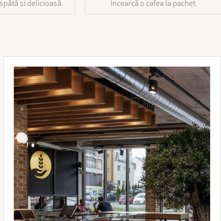
spătă și delicioasă.
Încearcă o cafea la pachet.