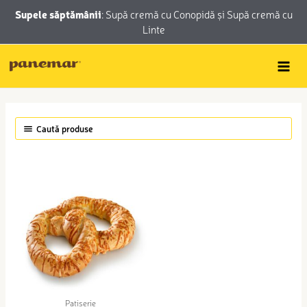
Skip
conținut
Supele săptămânii
:
Supă cremă cu Conopidă
și
Supă cremă cu
to
Linte
content
Caută produse
Patiserie