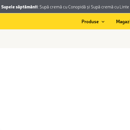
Supele săptămânii
:
Supă cremă cu Conopidă
și
Supă cremă cu Linte
Produse
Magaz