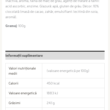
inactivă, aromă, făină de malț de grâu, agenți de tratare a făinii:
acid ascorbic, enzime. Glazură: apă, gluten de grâu. Décor: 10%
ciocolată (masă de cacao, zahăr, emulsifiant: lecitină din soia,
aromă).
Gramaj
: 100g
Informații suplimentare
Valori nutriționale
(valoare energetică pe 100g)
medii
Calorii
450 kcal
Valoare energetică
1883 kJ
Grăsimi
24.1 g