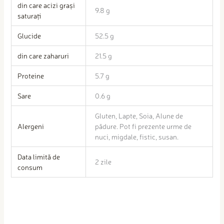
din care acizi grași
9.8 g
saturați
Glucide
52.5 g
din care zaharuri
21.5 g
Proteine
5.7 g
Sare
0.6 g
Gluten, Lapte, Soia, Alune de
Alergeni
pădure. Pot fi prezente urme de
nuci, migdale, fistic, susan.
Data limită de
2 zile
consum