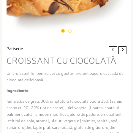
Patiserie
CROISSANT CU CIOCOLATĂ
Un croissant fin pentru cei cu gusturi pretențioase, o cascadă de
ciocolată delicioasă.
Ingrediente
:
făină albă de grâu, 30% umplutură [ciocolată pudră 35% (zahăr,
cacao cu 20–22% unt de cacao), ulei vegetal (floarea-soarelui,
palmier), zahăr, amidon modificat, alune de pădure, emulsifiant:
lecitină de soia, arome], uleiuri vegetale (palmier, rapiță), apă,
zahăr, drojdie, lapte praf, sare iodată, gluten de grâu, drojdie