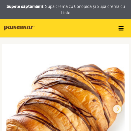
Skip
conținut
Supele săptămânii
:
Supă cremă cu Conopidă
și
Supă cremă cu
to
Linte
content