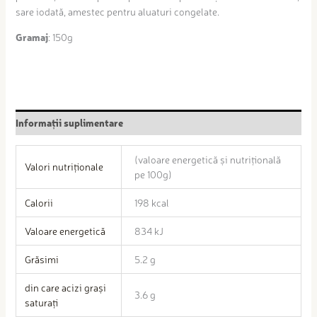
sare iodată, amestec pentru aluaturi congelate.
Gramaj
: 150g
Informații suplimentare
(valoare energetică și nutrițională
Valori nutriționale
pe 100g)
Calorii
198 kcal
Valoare energetică
834 kJ
Grăsimi
5.2 g
din care acizi grași
3.6 g
saturați