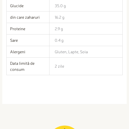
Glucide
35.0 g
din care zaharuri
16.2 g
Proteine
2.9 g
Sare
0.4 g
Alergeni
Gluten, Lapte, Soia
Data limită de
2 zile
consum