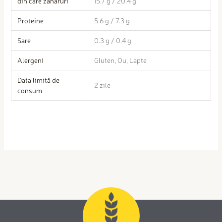
din care zaharuri
15.7 g / 20.4 g
Proteine
5.6 g / 7.3 g
Sare
0.3 g / 0.4 g
Alergeni
Gluten, Ou, Lapte
Data limită de
2 zile
consum