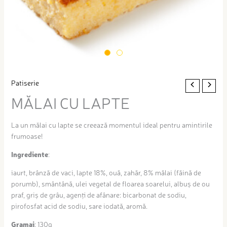
Patiserie
MĂLAI CU LAPTE
La un mălai cu lapte se creează momentul ideal pentru amintirile
frumoase!
Ingrediente
:
iaurt, brânză de vaci, lapte 18%, ouă, zahăr, 8% mălai (făină de
porumb), smântână, ulei vegetal de floarea soarelui, albuș de ou
praf, griș de grâu, agenți de afânare: bicarbonat de sodiu,
pirofosfat acid de sodiu, sare iodată, aromă.
Gramaj
: 130g