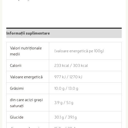
Informații suplimentare
Valori nutriționale
(valoare energetică pe 100g)
medii
Calorii
233 kcal / 303 kcal
Valoare energetică
977 kJ / 1270 kJ
Grăsimi
10.0 g / 13.0 g
din care acizi grași
3.9 g / 5.1 g
saturați
Glucide
30.1 g / 39.1 g