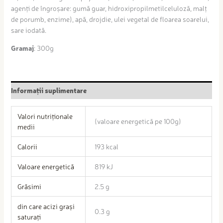
agenți de îngroșare: gumă guar, hidroxipropilmetilceluloză, malț
de porumb, enzime), apă, drojdie, ulei vegetal de floarea soarelui,
sare iodată.
Gramaj
: 300g
Informații suplimentare
Valori nutriționale
(valoare energetică pe 100g)
medii
Calorii
193 kcal
Valoare energetică
819 kJ
Grăsimi
2.5 g
din care acizi grași
0.3 g
saturați