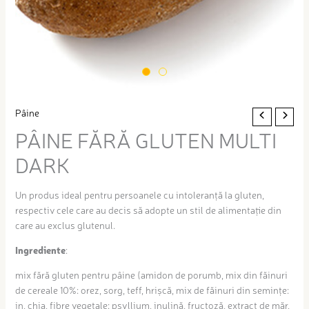
Pâine
PÂINE FĂRĂ GLUTEN MULTI
DARK
Un produs ideal pentru persoanele cu intoleranță la gluten,
respectiv cele care au decis să adopte un stil de alimentație din
care au exclus glutenul.
Ingrediente
:
mix fără gluten pentru pâine (amidon de porumb, mix din făinuri
de cereale 10%: orez, sorg, teff, hrișcă, mix de făinuri din semințe:
in, chia, fibre vegetale: psyllium, inulină, fructoză, extract de măr,