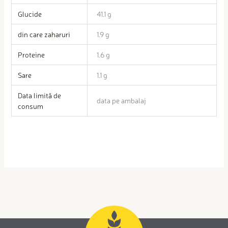
Glucide
41.1 g
din care zaharuri
1.9 g
Proteine
1.6 g
Sare
1.1 g
Data limită de
data pe ambalaj
consum