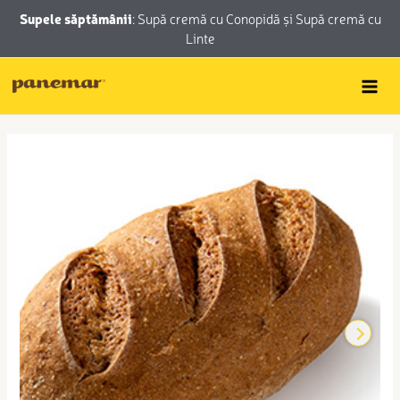
Skip
conținut
Supele săptămânii
:
Supă cremă cu Conopidă
și
Supă cremă cu
to
Linte
content