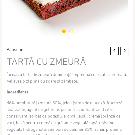
Patiserie
TARTĂ CU ZMEURĂ
Încearcă tarta de zmeură dimineață împreună cu o cafea aromată.
Vei avea o zi plină cu soare și zâmbete.
Ingrediente
:
46% umplutură [zmeură 50%, jeleu (sirop de glucoză-fructoză,
apă, zahăr, agent de gelifiere: pectină, acidifiant: acid citric,
conservant: sorbat de potasiu, aromă), apă], cremă [brânză de
vaci, bază pentru cremă cu grăsime vegetală (apă, grăsime
vegetală hidrogenată: sâmburi de palmier 25%, zahăr, proteine