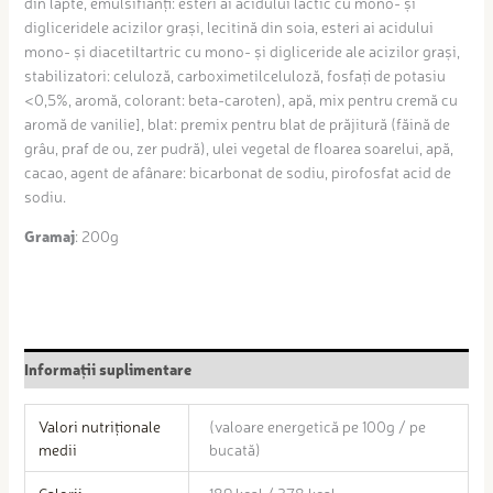
din lapte, emulsifianți: esteri ai acidului lactic cu mono- și
digliceridele acizilor grași, lecitină din soia, esteri ai acidului
mono- și diacetiltartric cu mono- și digliceride ale acizilor grași,
stabilizatori: celuloză, carboximetilceluloză, fosfați de potasiu
<0,5%, aromă, colorant: beta-caroten), apă, mix pentru cremă cu
aromă de vanilie], blat: premix pentru blat de prăjitură (făină de
grâu, praf de ou, zer pudră), ulei vegetal de floarea soarelui, apă,
cacao, agent de afânare: bicarbonat de sodiu, pirofosfat acid de
sodiu.
Gramaj
: 200g
Informații suplimentare
Valori nutriționale
(valoare energetică pe 100g / pe
medii
bucată)
Calorii
189 kcal / 378 kcal