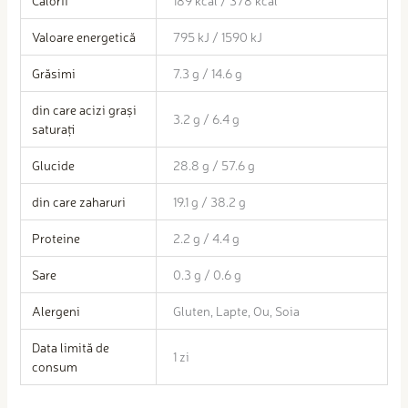
Valoare energetică
795 kJ / 1590 kJ
Grăsimi
7.3 g / 14.6 g
din care acizi grași
3.2 g / 6.4 g
saturați
Glucide
28.8 g / 57.6 g
din care zaharuri
19.1 g / 38.2 g
Proteine
2.2 g / 4.4 g
Sare
0.3 g / 0.6 g
Alergeni
Gluten, Lapte, Ou, Soia
Data limită de
1 zi
consum