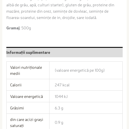
albă de grâu, apă, culturi starter), gluten de grâu, proteine din
mazăre, proteine din orez, semințe de dovleac, semințe de
floarea-soarelui, semințe de in, drojdie, sare iodată.
Gramaj
: 500g
Informații suplimentare
Valori nutriționale
(valoare energetică pe 100g)
medii
Calorii
247 kcal
Valoare energetică
1044 kJ
Grăsimi
6.3 g
din care acizi grași
0.9 g
saturați