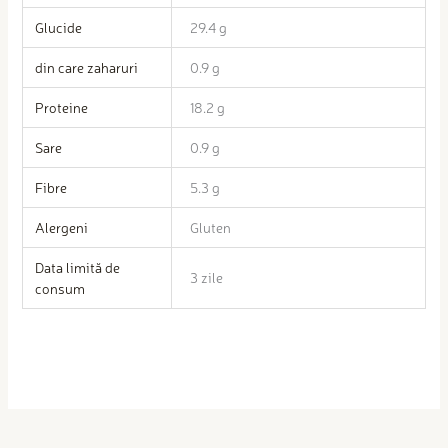
Glucide
29.4 g
din care zaharuri
0.9 g
Proteine
18.2 g
Sare
0.9 g
Fibre
5.3 g
Alergeni
Gluten
Data limită de
3 zile
consum