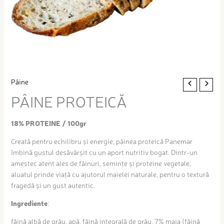
Pâine
PÂINE PROTEICĂ
18% PROTEINE / 100gr
Creată pentru echilibru și energie, pâinea proteică Panemar
îmbină gustul desăvârșit cu un aport nutritiv bogat. Dintr-un
amestec atent ales de făinuri, semințe și proteine vegetale,
aluatul prinde viață cu ajutorul maielei naturale, pentru o textură
fragedă și un gust autentic.
Ingrediente
:
făină albă de grâu, apă, făină integrală de grâu, 7% maia (făină