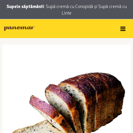
Skip
conținut
Supele săptămânii
:
Supă cremă cu Conopidă
și
Supă cremă cu
to
Linte
content