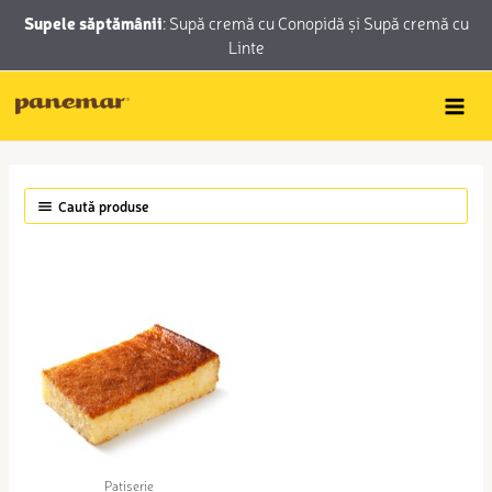
Skip
conținut
Supele săptămânii
:
Supă cremă cu Conopidă
și
Supă cremă cu
to
Linte
content
Caută produse
Patiserie