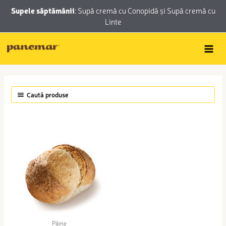
Skip
conținut
Supele săptămânii
:
Supă cremă cu Conopidă
și
Supă cremă cu
to
Linte
content
Caută produse
Pâine