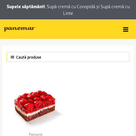
Skip
conținut
Supele săptămânii
:
Supă cremă cu Conopidă
și
Supă cremă cu
to
Linte
content
Caută produse
Patiserie